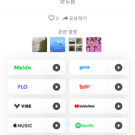
안도원
favorite_border
0
reply
공유하기
관련 앨범