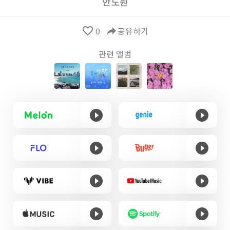
안도원
favorite_border
0
reply
공유하기
관련 앨범