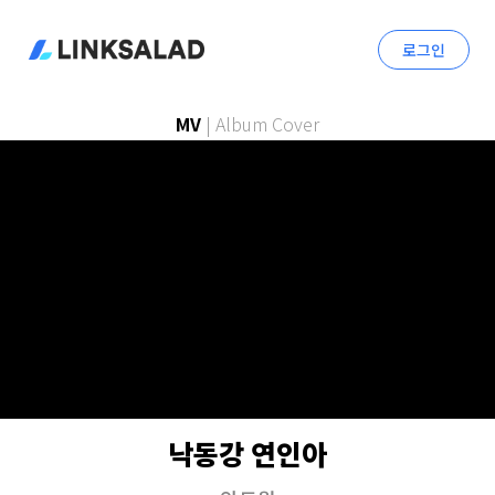
로그인
MV
|
Album Cover
낙동강 연인아