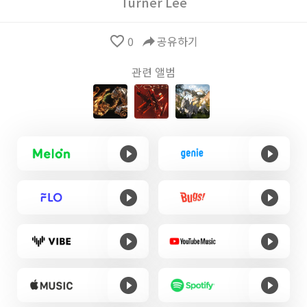
Turner Lee
favorite_border
0
reply
공유하기
관련 앨범