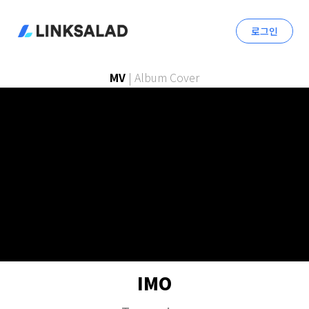
로그인
MV
|
Album Cover
IMO