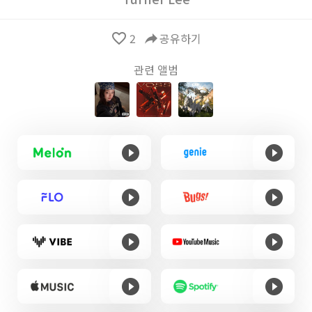
favorite_border
2
reply
공유하기
관련 앨범