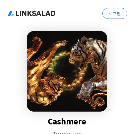
로그인
Cashmere
Turner Lee