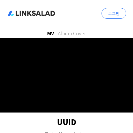
로그인
MV
|
Album Cover
UUID