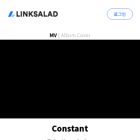
로그인
MV
|
Album Cover
Constant