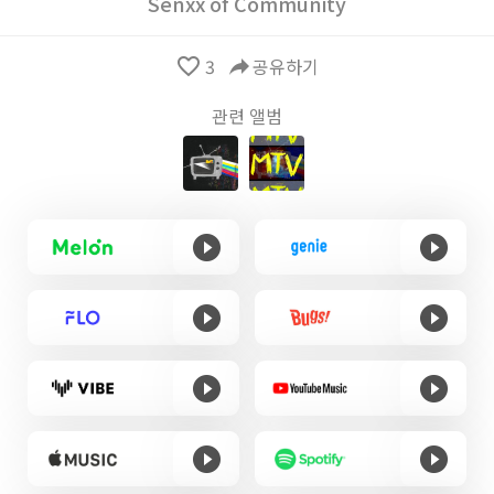
Senxx of Community
favorite_border
3
reply
공유하기
관련 앨범