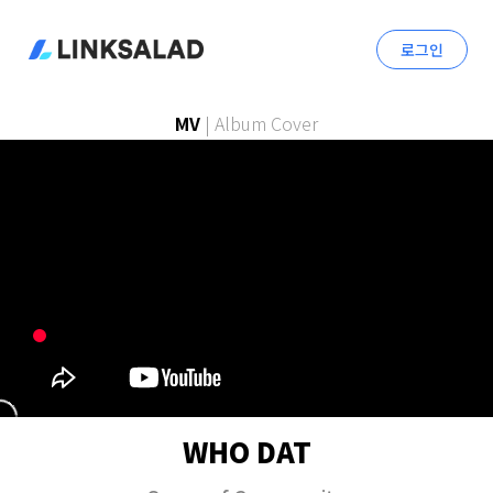
로그인
MV
|
Album Cover
WHO DAT