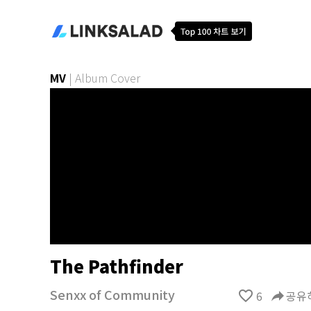
MV
|
Album Cover
The Pathfinder
Senxx of Community
favorite_border
6
reply
공유