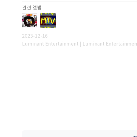
관련 앨범
2023-12-16
Luminant Entertainment | Luminant Entertainmen