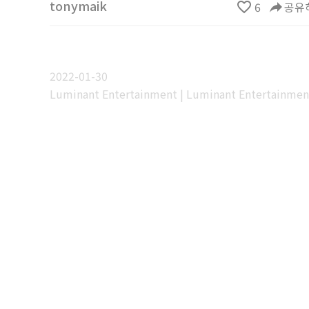
tonymaik
favorite_border
6
reply
공유
2022-01-30
Luminant Entertainment | Luminant Entertainmen