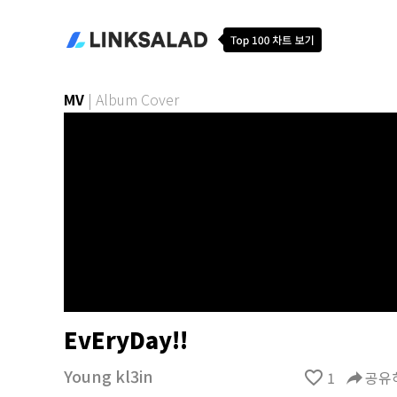
MV
|
Album Cover
EvEryDay!!
Young kl3in
favorite_border
1
reply
공유