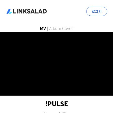
로그인
MV
|
Album Cover
!PULSE