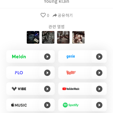
Young kl3in
favorite_border
0
reply
공유하기
관련 앨범