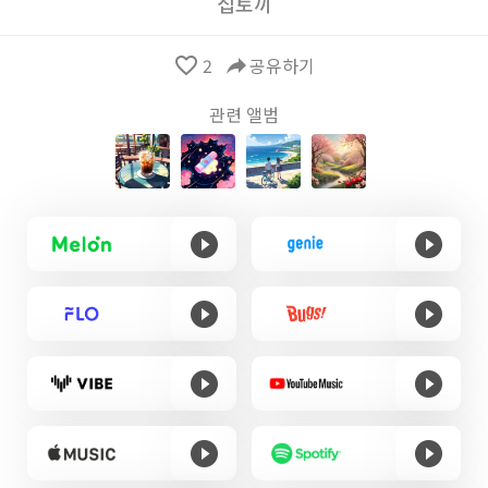
집토끼
favorite_border
2
reply
공유하기
관련 앨범