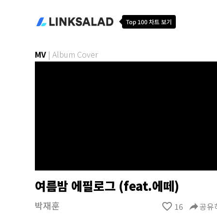
MV
|
Album Cover
여름밤 에필로그 (feat.에떼)
박재훈
favorite_border
16
reply
공유