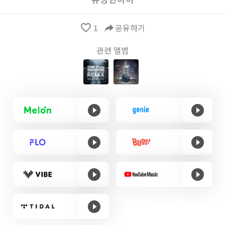
favorite_border
1
reply
공유하기
관련 앨범