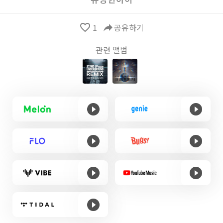
favorite_border
1
reply
공유하기
관련 앨범