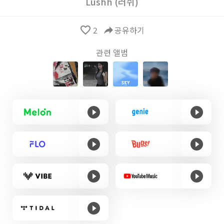
Lushh (러쉬)
favorite_border
2
reply
공유하기
관련 앨범