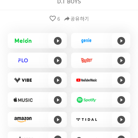
D.T BOYS
favorite_border
6
reply
공유하기