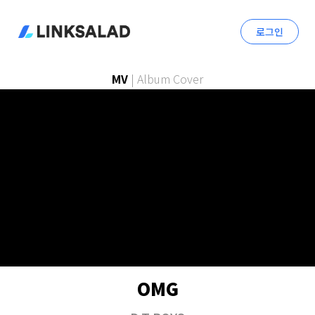
로그인
MV
|
Album Cover
OMG