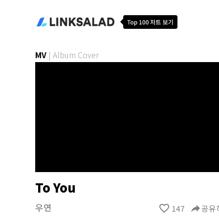
MV
|
Album Cover
To You
우연
favorite_border
147
reply
공유