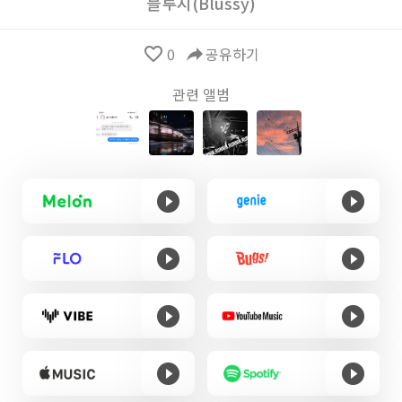
블루시(Blussy)
favorite_border
0
reply
공유하기
관련 앨범