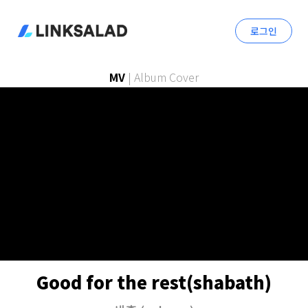
로그인
MV
|
Album Cover
Good for the rest(shabath)