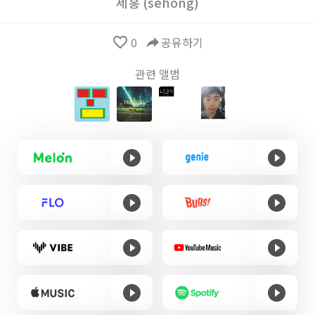
세홍 (sehong)
favorite_border
0
reply
공유하기
관련 앨범