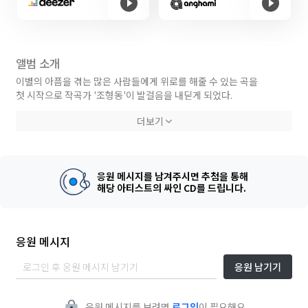
앨범 소개
이별의 아픔을 겪는 많은 사람들에게 위로를 해줄 수 있는 곡을
첫 시작으로 작곡가 '조형동'이 발걸음을 내딛게 되었다.
더보기
갑작스러운 이별에 마음이 아프지만, 그 고통마저 담담하면서도
아름답게 마무리하려는 여자의 마음이 담긴 곡이다.
【아직 사랑은 있는데 사람이 없네.
응원 메시지를 남겨주시면 추첨을 통해
그 사랑 꾹 눌러 담아 가슴에 묻어야지.
해당 아티스트의 싸인 CD를 드립니다.
이 시간을 함께 한 사람이, 같은 깊이의 슬픔을 공유할 수 있는 사람이
이 우주에 너와 나밖에 없다는 건 특별한 거겠지.
그래도 이 아픔 모두 느꼈던 사람이 너 하나 밖에 없다는 게 난 조금 위
로가 돼.】
응원 메시지
응원 남기기
이별에 아픔을 느끼는 많은 사람들이 어둠에 잠식되지 않고
유독 시릴 것 같은 이번 겨울을 포근하게 잘 이겨냈으면 좋겠습니다. (조
형동)
응원 메시지를 보려면
로그인
이 필요해요.