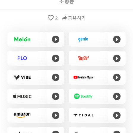
조형동
favorite_border
2
reply
공유하기