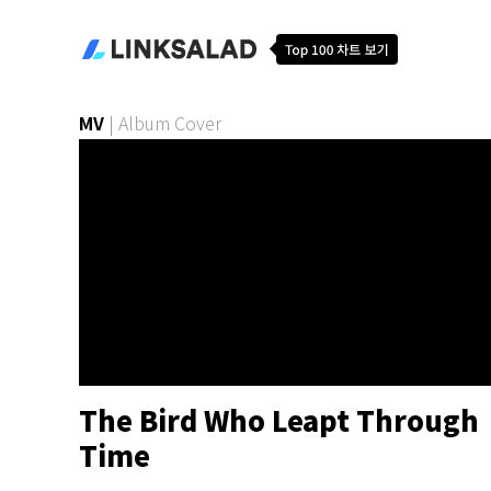
MV
|
Album Cover
The Bird Who Leapt Through
Time