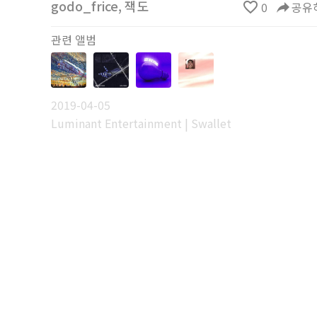
godo_frice
,
잭도
favorite_border
0
reply
공유
관련 앨범
2019-04-05
Luminant Entertainment | Swallet