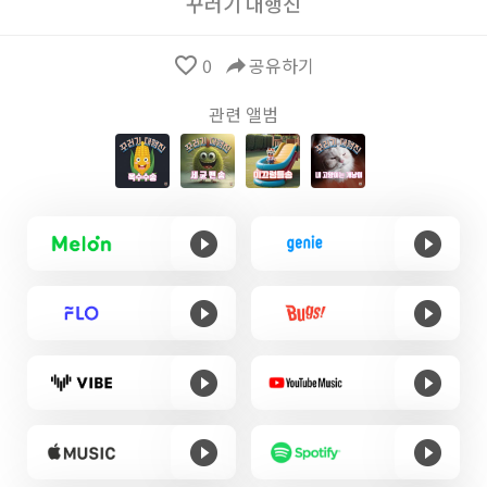
꾸러기 대행진
favorite_border
0
reply
공유하기
관련 앨범