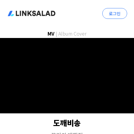
로그인
MV
|
Album Cover
도깨비송