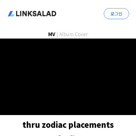
로그인
MV
|
Album Cover
thru zodiac placements