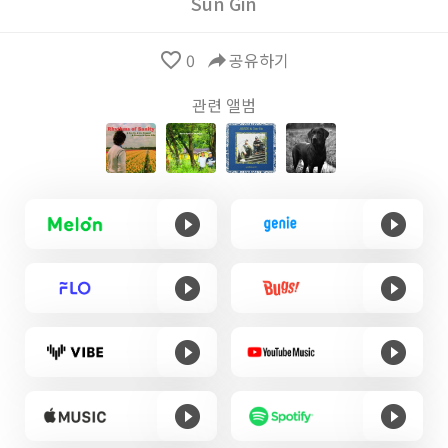
Sun Gin
favorite_border
0
reply
공유하기
관련 앨범