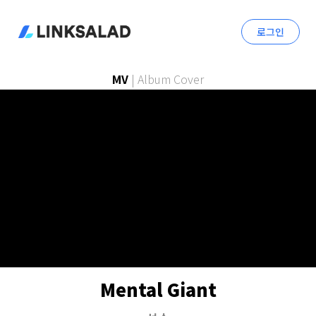
로그인
MV
|
Album Cover
Mental Giant