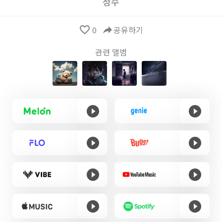
성수
favorite_border
0
reply
공유하기
관련 앨범