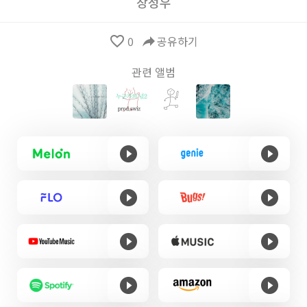
장성우
favorite_border
0
reply
공유하기
관련 앨범