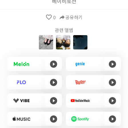
베이비로션
favorite_border
0
reply
공유하기
관련 앨범