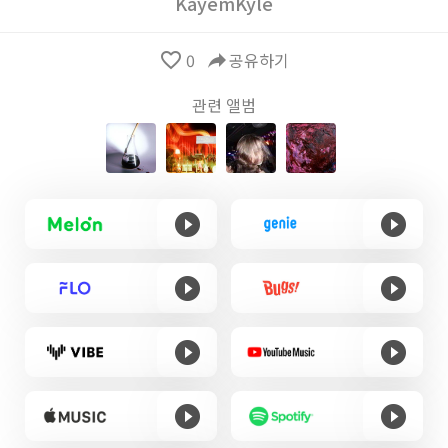
KayemKyle
favorite_border
0
reply
공유하기
관련 앨범