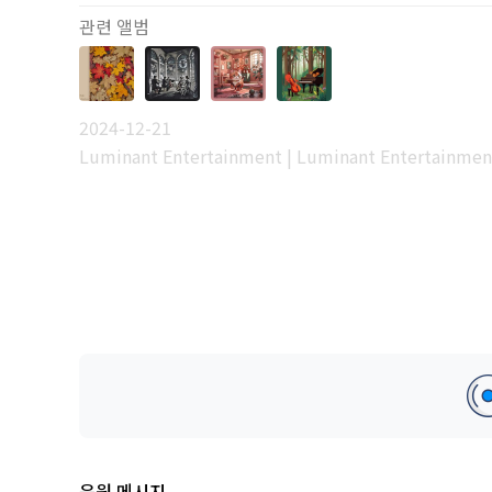
관련 앨범
2024-12-21
Luminant Entertainment | Luminant Entertainmen
응원 메시지