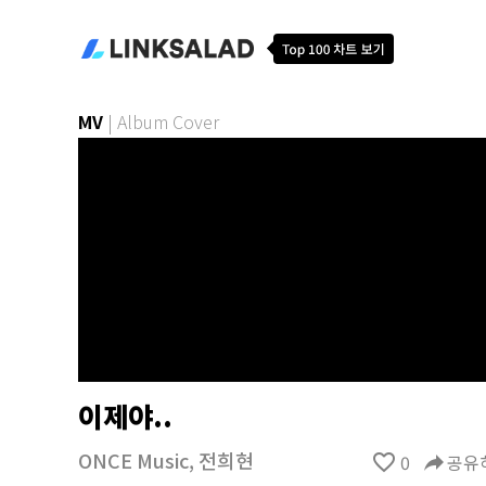
MV
|
Album Cover
이제야..
ONCE Music
,
전희현
favorite_border
0
reply
공유