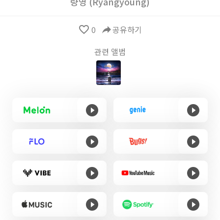
량영 (Ryangyoung)
favorite_border
0
reply
공유하기
관련 앨범