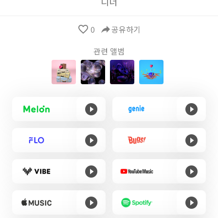
디너
favorite_border
0
reply
공유하기
관련 앨범