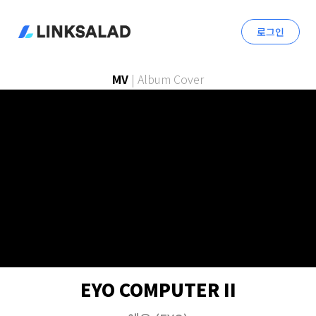
로그인
MV
|
Album Cover
EYO COMPUTER II