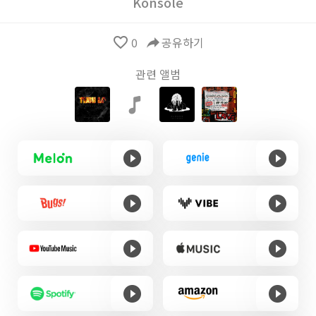
Konsole
favorite_border
0
reply
공유하기
관련 앨범