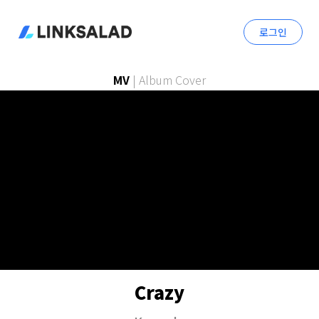
로그인
MV
|
Album Cover
Crazy