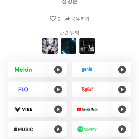
정병준
favorite_border
0
reply
공유하기
관련 앨범