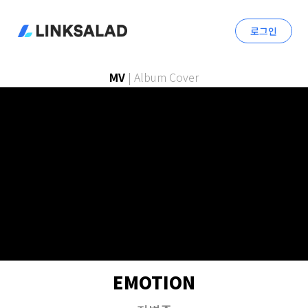
로그인
MV
|
Album Cover
EMOTION