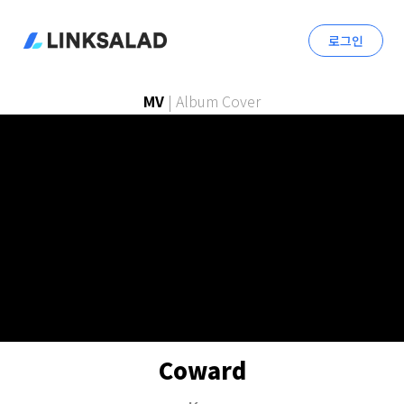
로그인
MV
|
Album Cover
Coward