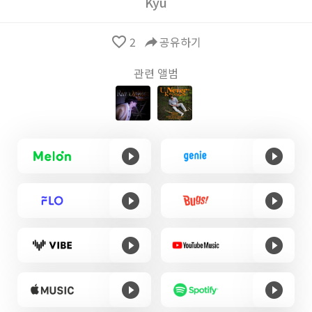
Kyu
favorite_border
2
reply
공유하기
관련 앨범