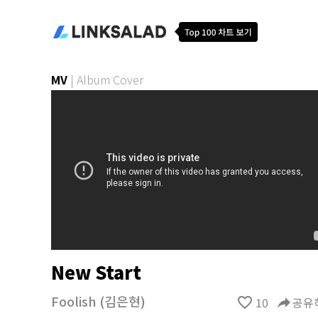
MV
|
Album Cover
New Start
Foolish (김은현)
favorite_border
10
reply
공유