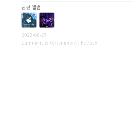
관련 앨범
2022-08-27
Luminant Entertainment | Foolish