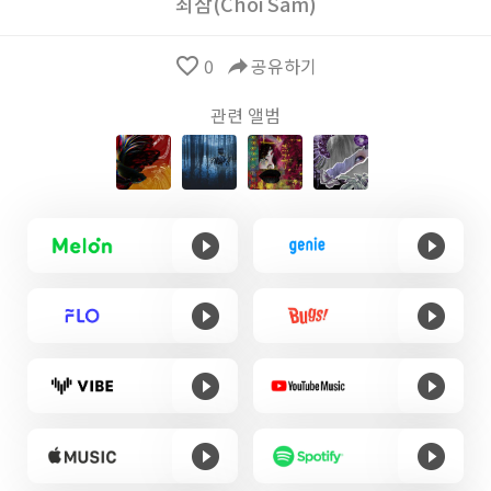
최삼(Choi Sam)
favorite_border
0
reply
공유하기
관련 앨범