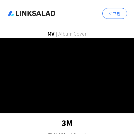
로그인
MV
|
Album Cover
3M