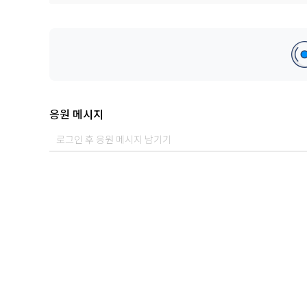
[놈놈놈] 을 통해 카메라가 꺼진 이후 감스트와 브라운티거의 감정과
Lyrics by 감스트, 브라운티거
Composed by 브라운티거, 오운
Arranged by 오운
응원 메시지
Vocal by 감스트, 브라운티거
Chorus by 브라운티거
Perc by 오운
Guitar by 오운
Drum by 오운
Bass by 오운
Computer Programming by 오운