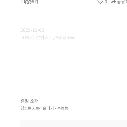
Tigger)
favorite_border
0
reply
공유
2025-10-02
LUNE | 감컴퍼니, Mangrove
앨범 소개
감스트 X 브라운티거 - 놈놈놈
292만 구독자를 보유하고 있는 대형 유튜버 감스트와 현 시점 가
프로듀싱으로는 레게 크루 Mangrove 소속 오운이 참여했다.