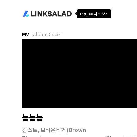
MV
|
Album Cover
놈놈놈
감스트
,
브라운티거(Brown