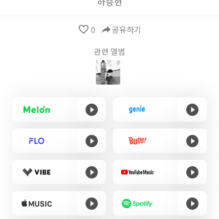
하승현
favorite_border
0
reply
공유하기
관련 앨범