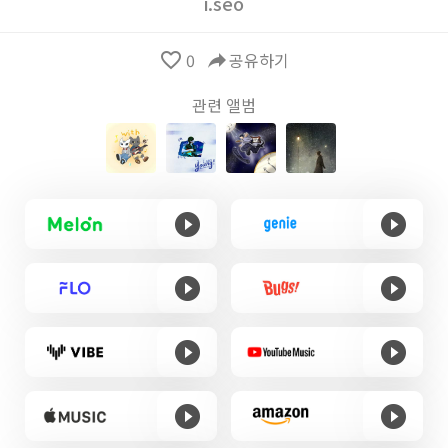
i.seo
favorite_border
0
reply
공유하기
관련 앨범