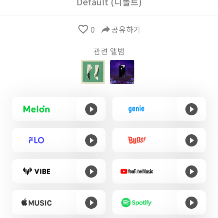
Default (디폴트)
favorite_border
0
reply
공유하기
관련 앨범