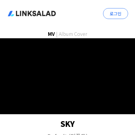
로그인
MV
|
Album Cover
SKY