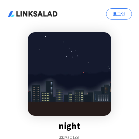
로그인
night
플랏라인