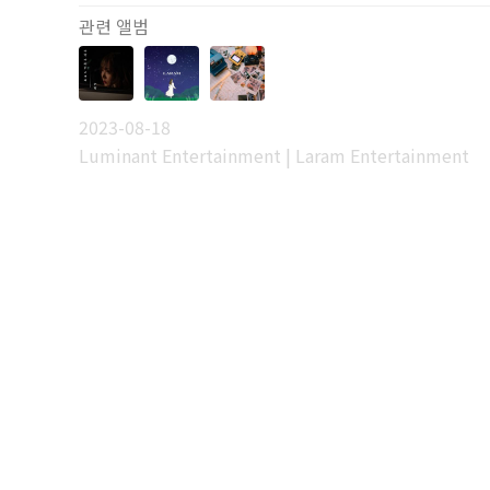
관련 앨범
2023-08-18
Luminant Entertainment | Laram Entertainment