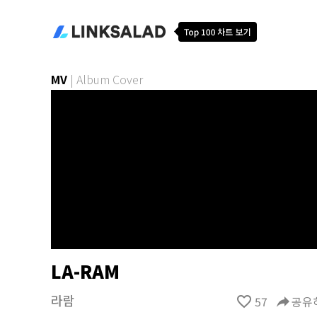
MV
|
Album Cover
LA-RAM
라람
favorite_border
57
reply
공유