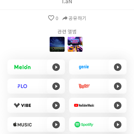
I.aN
favorite_border
0
reply
공유하기
관련 앨범