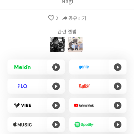
Nagi
favorite_border
2
reply
공유하기
관련 앨범