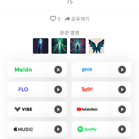
75
favorite_border
0
reply
공유하기
관련 앨범