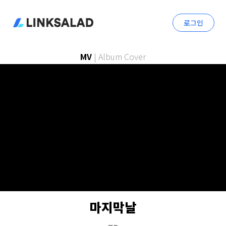
로그인
MV
|
Album Cover
마지막날