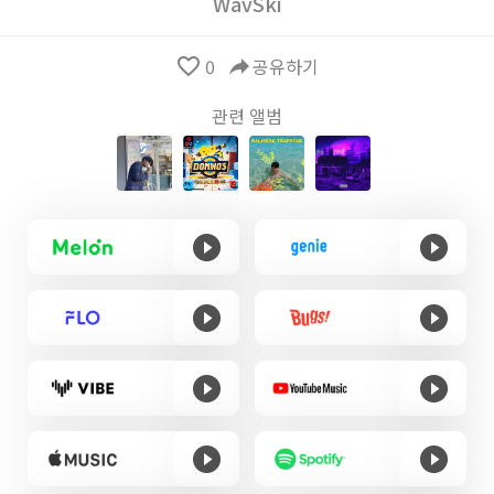
WavSki
favorite_border
0
reply
공유하기
관련 앨범