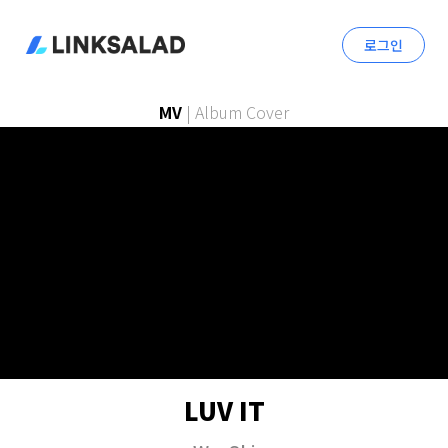
로그인
MV
|
Album Cover
LUV IT