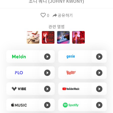
조니 쿼니 (JOHNY KWONY)
favorite_border
0
reply
공유하기
관련 앨범