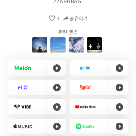
ZZARBBAGI
favorite_border
0
reply
공유하기
관련 앨범