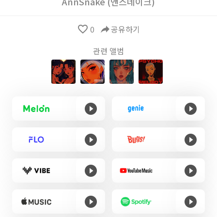
AnnSnake (앤스네이크)
favorite_border
0
reply
공유하기
관련 앨범