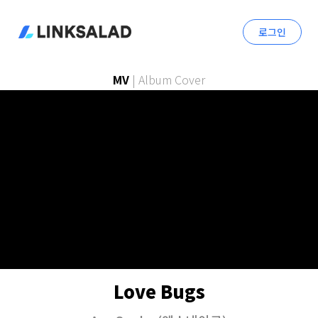
로그인
MV
|
Album Cover
Love Bugs